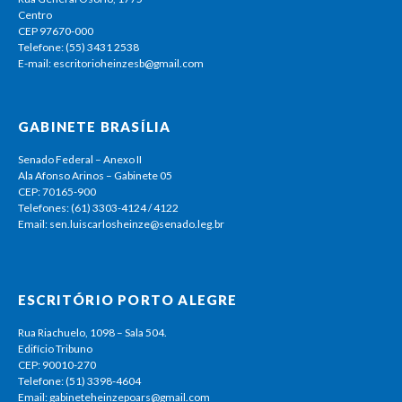
Centro
CEP 97670-000
Telefone: (55) 3431 2538
E-mail: escritorioheinzesb@gmail.com
GABINETE BRASÍLIA
Senado Federal – Anexo II
Ala Afonso Arinos – Gabinete 05
CEP: 70165-900
Telefones: (61) 3303-4124 / 4122
Email: sen.luiscarlosheinze@senado.leg.br
ESCRITÓRIO PORTO ALEGRE
Rua Riachuelo, 1098 – Sala 504.
Edifício Tribuno
CEP: 90010-270
Telefone: (51) 3398-4604
Email: gabineteheinzepoars@gmail.com