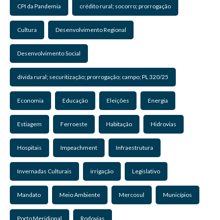
CPI da Pandemia
crédito rural; socorro; prorrogação
Cultura
Desenvolvimento Regional
Desenvolvimento Social
dívida rural; securitização; prorrogação; campo; PL 320/25
Economia
Educação
Eleições
Energia
Estiagem
Ferroeste
Habitação
Hidrovias
Hospitais
Impeachment
Infraestrutura
Invernadas Culturais
irrigação
Legislativo
Mandato
Meio Ambiente
Mercosul
Municípios
Porto Meridional
Rodovias