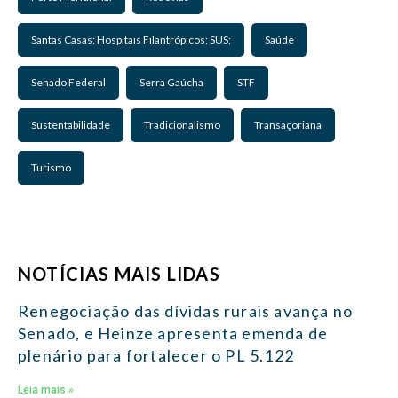
Santas Casas; Hospitais Filantrópicos; SUS;
Saúde
Senado Federal
Serra Gaúcha
STF
Sustentabilidade
Tradicionalismo
Transaçoriana
Turismo
NOTÍCIAS MAIS LIDAS
Renegociação das dívidas rurais avança no
Senado, e Heinze apresenta emenda de
plenário para fortalecer o PL 5.122
Leia mais »