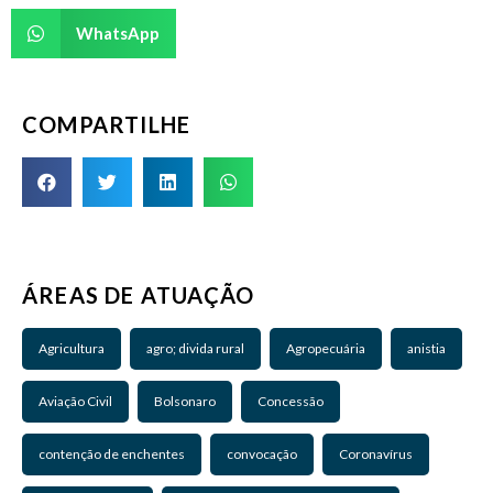
WhatsApp
COMPARTILHE
ÁREAS DE ATUAÇÃO
Agricultura
agro; divida rural
Agropecuária
anistia
Aviação Civil
Bolsonaro
Concessão
contenção de enchentes
convocação
Coronavírus