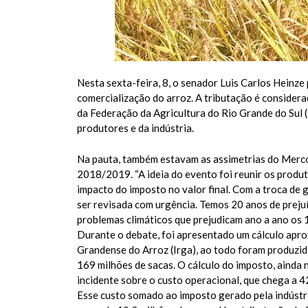
Nesta sexta-feira, 8, o senador Luis Carlos Heinz
comercialização do arroz. A tributação é considera
da Federação da Agricultura do Rio Grande do Sul (
produtores e da indústria.
Na pauta, também estavam as assimetrias do Mercos
2018/2019. “A ideia do evento foi reunir os produ
impacto do imposto no valor final. Com a troca de
ser revisada com urgência. Temos 20 anos de preju
problemas climáticos que prejudicam ano a ano os 1
Durante o debate, foi apresentado um cálculo apr
Grandense do Arroz (Irga), ao todo foram produzida
169 milhões de sacas. O cálculo do imposto, ainda 
incidente sobre o custo operacional, que chega a 4
Esse custo somado ao imposto gerado pela indústria 