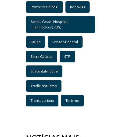
Porto Meridional
Rodovias
Santas Casas; Hospitais
Filantrópicos; SUS;
Saúde
Senado Federal
Serra Gaúcha
STF
Sustentabilidade
Tradicionalismo
Transaçoriana
Turismo