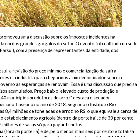
e promoveu uma discussão sobre os impostos incidentes na
da um dos grandes gargalos do setor. O evento foi realizado na sed
Farsul), com a presença de representantes da entidade, dos
ul, a revisão do preço mínimo e comercialização da safra
tores e a indústria para chegarmos a um denominador sobre o
 governo as esperanças se renovam. Essa é uma discussão que precisa
ízos acumulados. Preço baixo, elevado custo de produção e
40 municípios produtores de arroz”, destaca o senador.
oximado, baseado no ano de 2018. Segundo o Instituto Rio
s 8,4 milhões de toneladas de arroz no RS, o que equivale a cerca d
no estabelecimento agrícola (dentro da porteira), é de 30 por cento
2 milhões de sacas só para pagar tributos.
(fora da porteira) é de, pelo menos, mais seis por cento e totaliza