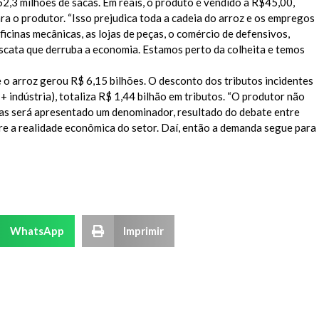
52,3 milhões de sacas. Em reais, o produto é vendido a R$45,00,
a o produtor. “Isso prejudica toda a cadeia do arroz e os empregos
ficinas mecânicas, as lojas de peças, o comércio de defensivos,
ascata que derruba a economia. Estamos perto da colheita e temos
e o arroz gerou R$ 6,15 bilhões. O desconto dos tributos incidentes
 indústria), totaliza R$ 1,44 bilhão em tributos. “O produtor não
ias será apresentado um denominador, resultado do debate entre
re a realidade econômica do setor. Daí, então a demanda segue para
WhatsApp
Imprimir