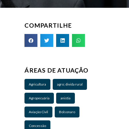
COMPARTILHE
ÁREAS DE ATUAÇÃO
Agricultura
agro; divida rural
Agropecuária
anistia
Aviação Civil
Bolsonaro
Concessão