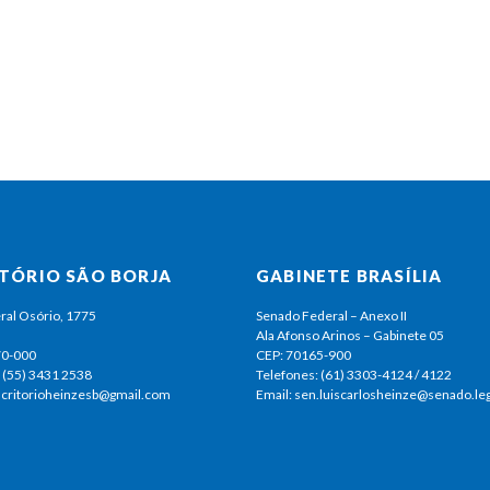
ITÓRIO SÃO BORJA
GABINETE BRASÍLIA
ral Osório, 1775
Senado Federal – Anexo II
Ala Afonso Arinos – Gabinete 05
70-000
CEP: 70165-900
 (55) 3431 2538
Telefones: (61) 3303-4124 / 4122
escritorioheinzesb@gmail.com
Email: sen.luiscarlosheinze@senado.leg