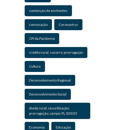
contenção de enchentes
convocação
Coronavírus
CPI da Pandemia
e
crédito rural; socorro; prorrogação
Cultura
Desenvolvimento Regional
Desenvolvimento Social
e
dívida rural; securitização;
prorrogação; campo; PL 320/25
Economia
Educação