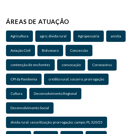
ÁREAS DE ATUAÇÃO
Agricultura
agro; divida rural
Agropecuária
anistia
Aviação Civil
Bolsonaro
Concessão
contenção de enchentes
convocação
Coronavírus
CPI da Pandemia
crédito rural; socorro; prorrogação
Cultura
Desenvolvimento Regional
Desenvolvimento Social
dívida rural; securitização; prorrogação; campo; PL 320/25