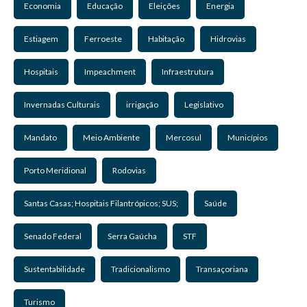
Economia
Educação
Eleições
Energia
Estiagem
Ferroeste
Habitação
Hidrovias
Hospitais
Impeachment
Infraestrutura
Invernadas Culturais
irrigação
Legislativo
Mandato
Meio Ambiente
Mercosul
Municípios
Porto Meridional
Rodovias
Santas Casas; Hospitais Filantrópicos; SUS;
Saúde
Senado Federal
Serra Gaúcha
STF
Sustentabilidade
Tradicionalismo
Transaçoriana
Turismo