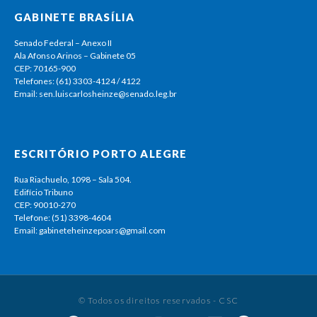
GABINETE BRASÍLIA
Senado Federal – Anexo II
Ala Afonso Arinos – Gabinete 05
CEP: 70165-900
Telefones: (61) 3303-4124 / 4122
Email: sen.luiscarlosheinze@senado.leg.br
ESCRITÓRIO PORTO ALEGRE
Rua Riachuelo, 1098 – Sala 504.
Edifício Tribuno
CEP: 90010-270
Telefone: (51) 3398-4604
Email: gabineteheinzepoars@gmail.com
© Todos os direitos reservados - CSC