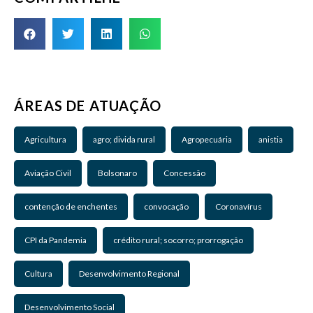
ÁREAS DE ATUAÇÃO
Agricultura
agro; divida rural
Agropecuária
anistia
Aviação Civil
Bolsonaro
Concessão
contenção de enchentes
convocação
Coronavírus
CPI da Pandemia
crédito rural; socorro; prorrogação
Cultura
Desenvolvimento Regional
Desenvolvimento Social