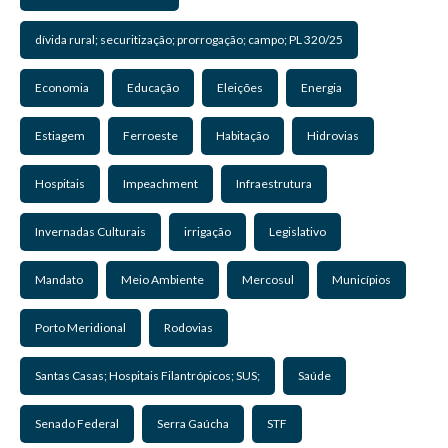
dívida rural; securitização; prorrogação; campo; PL 320/25
Economia
Educação
Eleições
Energia
Estiagem
Ferroeste
Habitação
Hidrovias
Hospitais
Impeachment
Infraestrutura
Invernadas Culturais
irrigação
Legislativo
Mandato
Meio Ambiente
Mercosul
Municípios
Porto Meridional
Rodovias
Santas Casas; Hospitais Filantrópicos; SUS;
Saúde
Senado Federal
Serra Gaúcha
STF