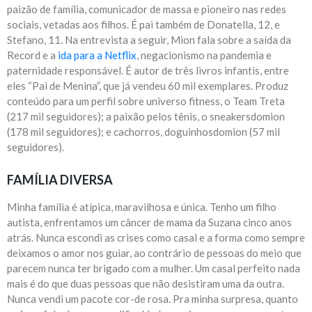
paizão de família, comunicador de massa e pioneiro nas redes
sociais, vetadas aos filhos. É pai também de Donatella, 12, e
Stefano, 11. Na entrevista a seguir, Mion fala sobre a saída da
Record e a
ida para a Netflix
, negacionismo na pandemia e
paternidade responsável. É autor de três livros infantis, entre
eles “Pai de Menina”, que já vendeu 60 mil exemplares. Produz
conteúdo para um perfil sobre universo fitness, o Team Treta
(217 mil seguidores); a paixão pelos tênis, o sneakersdomion
(178 mil seguidores); e cachorros, doguinhosdomion (57 mil
seguidores).
FAMÍLIA DIVERSA
Minha família é atípica, maravilhosa e única. Tenho um filho
autista, enfrentamos um câncer de mama da Suzana cinco anos
atrás. Nunca escondi as crises como casal e a forma como sempre
deixamos o amor nos guiar, ao contrário de pessoas do meio que
parecem nunca ter brigado com a mulher. Um casal perfeito nada
mais é do que duas pessoas que não desistiram uma da outra.
Nunca vendi um pacote cor-de rosa. Pra minha surpresa, quanto