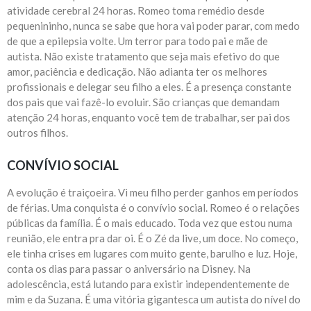
atividade cerebral 24 horas. Romeo toma remédio desde
pequenininho, nunca se sabe que hora vai poder parar, com medo
de que a epilepsia volte. Um terror para todo pai e mãe de
autista. Não existe tratamento que seja mais efetivo do que
amor, paciência e dedicação. Não adianta ter os melhores
profissionais e delegar seu filho a eles. É a presença constante
dos pais que vai fazê-lo evoluir. São crianças que demandam
atenção 24 horas, enquanto você tem de trabalhar, ser pai dos
outros filhos.
CONVÍVIO SOCIAL
A evolução é traiçoeira. Vi meu filho perder ganhos em períodos
de férias. Uma conquista é o convívio social. Romeo é o relações
públicas da família. É o mais educado. Toda vez que estou numa
reunião, ele entra pra dar oi. É o Zé da live, um doce. No começo,
ele tinha crises em lugares com muito gente, barulho e luz. Hoje,
conta os dias para passar o aniversário na Disney. Na
adolescência, está lutando para existir independentemente de
mim e da Suzana. É uma vitória gigantesca um autista do nível do