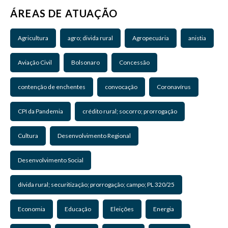
ÁREAS DE ATUAÇÃO
Agricultura
agro; divida rural
Agropecuária
anistia
Aviação Civil
Bolsonaro
Concessão
contenção de enchentes
convocação
Coronavírus
CPI da Pandemia
crédito rural; socorro; prorrogação
Cultura
Desenvolvimento Regional
Desenvolvimento Social
dívida rural; securitização; prorrogação; campo; PL 320/25
Economia
Educação
Eleições
Energia