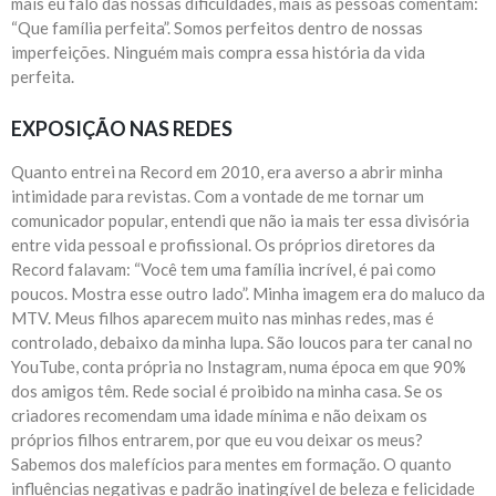
mais eu falo das nossas dificuldades, mais as pessoas comentam:
“Que família perfeita”. Somos perfeitos dentro de nossas
imperfeições. Ninguém mais compra essa história da vida
perfeita.
EXPOSIÇÃO NAS REDES
Quanto entrei na Record em 2010, era averso a abrir minha
intimidade para revistas. Com a vontade de me tornar um
comunicador popular, entendi que não ia mais ter essa divisória
entre vida pessoal e profissional. Os próprios diretores da
Record falavam: “Você tem uma família incrível, é pai como
poucos. Mostra esse outro lado”. Minha imagem era do maluco da
MTV. Meus filhos aparecem muito nas minhas redes, mas é
controlado, debaixo da minha lupa. São loucos para ter canal no
YouTube, conta própria no Instagram, numa época em que 90%
dos amigos têm. Rede social é proibido na minha casa. Se os
criadores recomendam uma idade mínima e não deixam os
próprios filhos entrarem, por que eu vou deixar os meus?
Sabemos dos malefícios para mentes em formação. O quanto
influências negativas e padrão inatingível de beleza e felicidade