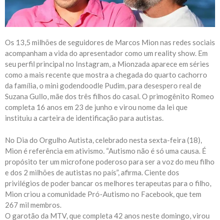
Os 13,5 milhões de seguidores de Marcos Mion nas redes sociais
acompanham a vida do apresentador como um reality show. Em
seu perfil principal no Instagram, a Mionzada aparece em séries
como a mais recente que mostra a chegada do quarto cachorro
da família, o mini godendoodle Pudim, para desespero real de
Suzana Gullo, mãe dos três filhos do casal. O primogênito Romeo
completa 16 anos em 23 de junho e virou nome da lei que
instituiu a carteira de identificação para autistas.
No Dia do Orgulho Autista, celebrado nesta sexta-feira (18),
Mion é referência em ativismo. “Autismo não é só uma causa. É
propósito ter um microfone poderoso para ser a voz do meu filho
e dos 2 milhões de autistas no país”, afirma. Ciente dos
privilégios de poder bancar os melhores terapeutas para o filho,
Mion criou a comunidade Pró-Autismo no Facebook, que tem
267 mil membros.
O garotão da MTV, que completa 42 anos neste domingo, virou