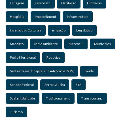
Estiagem
Ferroeste
Habitação
Hidrovias
Hospitais
Impeachment
Infraestrutura
Invernadas Culturais
irrigação
Legislativo
Mandato
Meio Ambiente
Mercosul
Municípios
Porto Meridional
Rodovias
Santas Casas; Hospitais Filantrópicos; SUS;
Saúde
Senado Federal
Serra Gaúcha
STF
Sustentabilidade
Tradicionalismo
Transaçoriana
Turismo