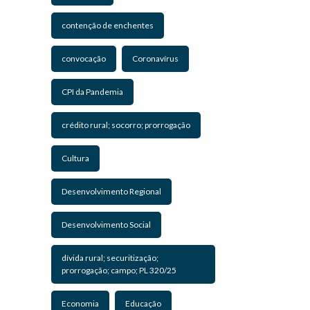
contenção de enchentes
convocação
Coronavírus
CPI da Pandemia
crédito rural; socorro; prorrogação
Cultura
Desenvolvimento Regional
Desenvolvimento Social
dívida rural; securitização;
prorrogação; campo; PL 320/25
Economia
Educação