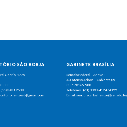
ITÓRIO SÃO BORJA
GABINETE BRASÍLIA
ral Osório, 1775
Senado Federal – Anexo II
Ala Afonso Arinos – Gabinete 05
70-000
CEP: 70165-900
 (55) 3431 2538
Telefones: (61) 3303-4124 / 4122
escritorioheinzesb@gmail.com
Email: sen.luiscarlosheinze@senado.leg