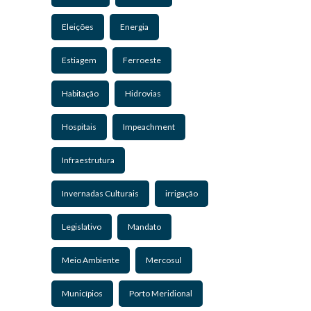
Eleições
Energia
Estiagem
Ferroeste
Habitação
Hidrovias
Hospitais
Impeachment
Infraestrutura
Invernadas Culturais
irrigação
Legislativo
Mandato
Meio Ambiente
Mercosul
Municípios
Porto Meridional