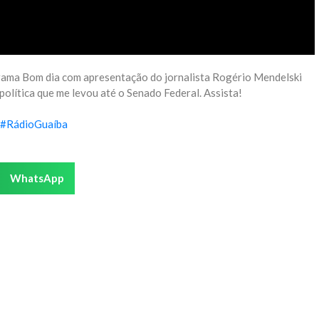
grama Bom dia com apresentação do jornalista Rogério Mendelski
política que me levou até o Senado Federal. Assista!
#
RádioGuaíba
WhatsApp