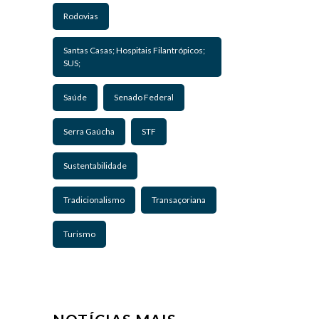
Rodovias
Santas Casas; Hospitais Filantrópicos;
SUS;
Saúde
Senado Federal
Serra Gaúcha
STF
Sustentabilidade
Tradicionalismo
Transaçoriana
Turismo