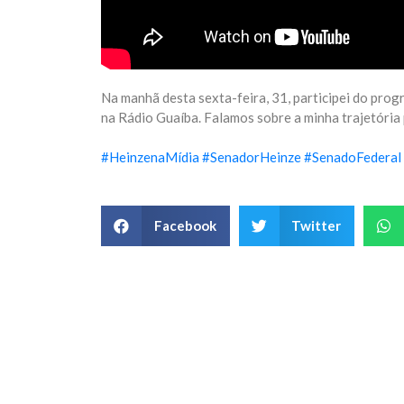
Na manhã desta sexta-feira, 31, participei do pro
na Rádio Guaíba. Falamos sobre a minha trajetória 
#
HeinzenaMídia
#
SenadorHeinze
#
SenadoFederal
Facebook
Twitter