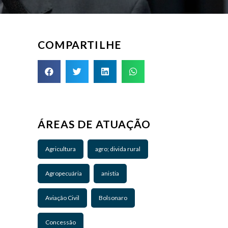
COMPARTILHE
ÁREAS DE ATUAÇÃO
Agricultura
agro; divida rural
Agropecuária
anistia
Aviação Civil
Bolsonaro
Concessão