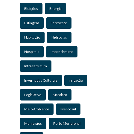
Eleições
Energia
Estiagem
Ferroeste
Habitação
Hidrovias
Hospitais
Impeachment
Infraestrutura
Invernadas Culturais
irrigação
Legislativo
Mandato
Meio Ambiente
Mercosul
Municípios
Porto Meridional