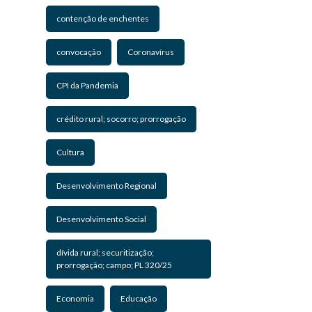
contenção de enchentes
convocação
Coronavírus
CPI da Pandemia
crédito rural; socorro; prorrogação
Cultura
Desenvolvimento Regional
Desenvolvimento Social
dívida rural; securitização;
prorrogação; campo; PL 320/25
Economia
Educação