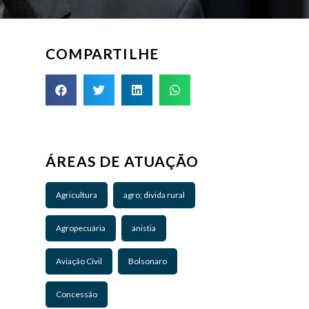
COMPARTILHE
ÁREAS DE ATUAÇÃO
Agricultura
agro; divida rural
Agropecuária
anistia
Aviação Civil
Bolsonaro
Concessão