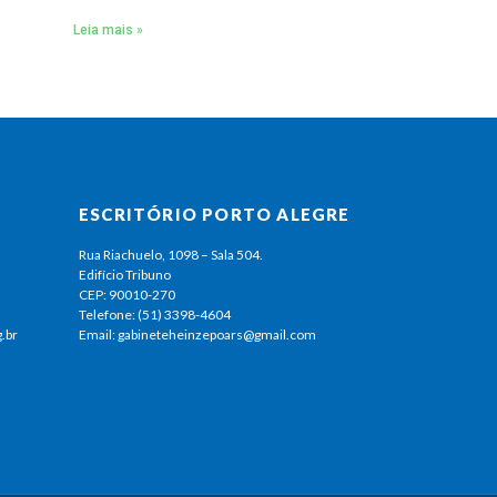
Leia mais »
ESCRITÓRIO PORTO ALEGRE
Rua Riachuelo, 1098 – Sala 504.
Edifício Tribuno
CEP: 90010-270
Telefone: (51) 3398-4604
.br
Email: gabineteheinzepoars@gmail.com