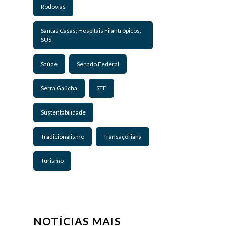
Rodovias
Santas Casas; Hospitais Filantrópicos;
SUS;
Saúde
Senado Federal
Serra Gaúcha
STF
Sustentabilidade
Tradicionalismo
Transaçoriana
Turismo
NOTÍCIAS MAIS