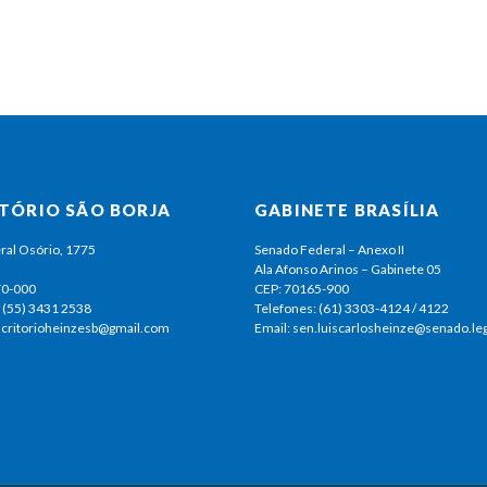
ITÓRIO SÃO BORJA
GABINETE BRASÍLIA
ral Osório, 1775
Senado Federal – Anexo II
Ala Afonso Arinos – Gabinete 05
70-000
CEP: 70165-900
 (55) 3431 2538
Telefones: (61) 3303-4124 / 4122
escritorioheinzesb@gmail.com
Email: sen.luiscarlosheinze@senado.leg