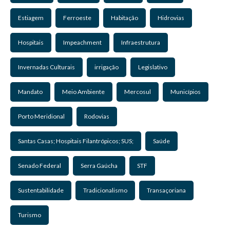
Estiagem
Ferroeste
Habitação
Hidrovias
Hospitais
Impeachment
Infraestrutura
Invernadas Culturais
irrigação
Legislativo
Mandato
Meio Ambiente
Mercosul
Municípios
Porto Meridional
Rodovias
Santas Casas; Hospitais Filantrópicos; SUS;
Saúde
Senado Federal
Serra Gaúcha
STF
Sustentabilidade
Tradicionalismo
Transaçoriana
Turismo