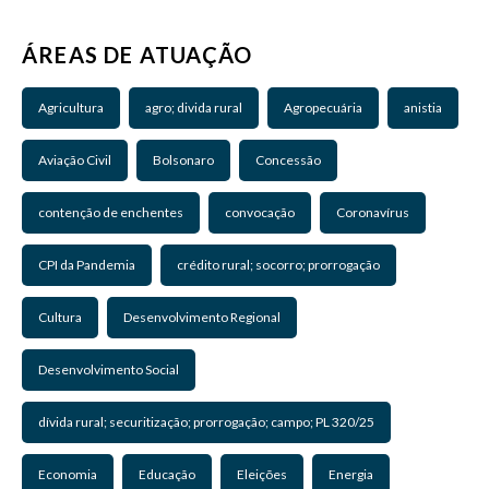
ÁREAS DE ATUAÇÃO
Agricultura
agro; divida rural
Agropecuária
anistia
Aviação Civil
Bolsonaro
Concessão
contenção de enchentes
convocação
Coronavírus
CPI da Pandemia
crédito rural; socorro; prorrogação
Cultura
Desenvolvimento Regional
Desenvolvimento Social
dívida rural; securitização; prorrogação; campo; PL 320/25
Economia
Educação
Eleições
Energia