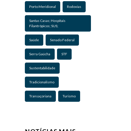
Porto Meridional
Rodovias
Santas Casas; Hospitais
Filantrópicos; SUS;
Saúde
Senado Federal
Serra Gaúcha
STF
Sustentabilidade
Tradicionalismo
Transaçoriana
Turismo