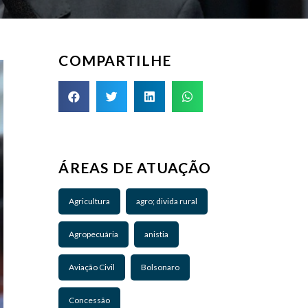
COMPARTILHE
ÁREAS DE ATUAÇÃO
Agricultura
agro; divida rural
Agropecuária
anistia
Aviação Civil
Bolsonaro
Concessão