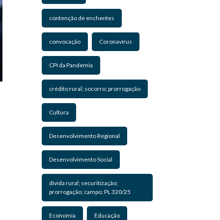
contenção de enchentes
convocação
Coronavírus
CPI da Pandemia
crédito rural; socorro; prorrogação
Cultura
Desenvolvimento Regional
Desenvolvimento Social
dívida rural; securitização;
prorrogação; campo; PL 320/25
Economia
Educação