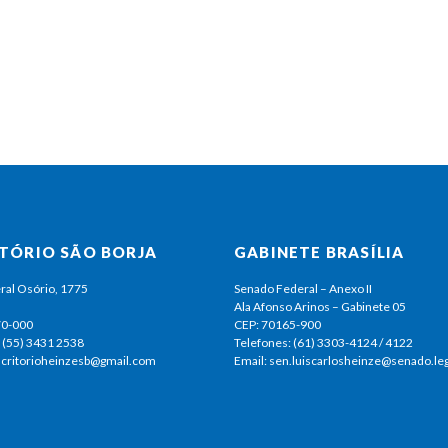
ITÓRIO SÃO BORJA
GABINETE BRASÍLIA
ral Osório, 1775
Senado Federal – Anexo II
Ala Afonso Arinos – Gabinete 05
70-000
CEP: 70165-900
 (55) 3431 2538
Telefones: (61) 3303-4124 / 4122
escritorioheinzesb@gmail.com
Email: sen.luiscarlosheinze@senado.leg