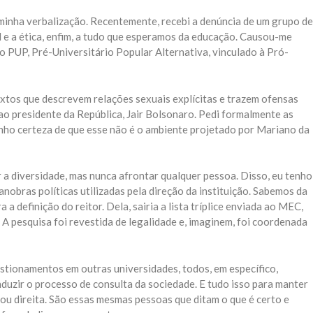
minha verbalização. Recentemente, recebi a denúncia de um grupo de
 e a ética, enfim, a tudo que esperamos da educação. Causou-me
 PUP, Pré-Universitário Popular Alternativa, vinculado à Pró-
xtos que descrevem relações sexuais explícitas e trazem ofensas
 ao presidente da República, Jair Bolsonaro. Pedi formalmente as
nho certeza de que esse não é o ambiente projetado por Mariano da
r a diversidade, mas nunca afrontar qualquer pessoa. Disso, eu tenho
obras políticas utilizadas pela direção da instituição. Sabemos da
a definição do reitor. Dela, sairia a lista tríplice enviada ao MEC,
. A pesquisa foi revestida de legalidade e, imaginem, foi coordenada
estionamentos em outras universidades, todos, em específico,
uzir o processo de consulta da sociedade. E tudo isso para manter
 ou direita. São essas mesmas pessoas que ditam o que é certo e