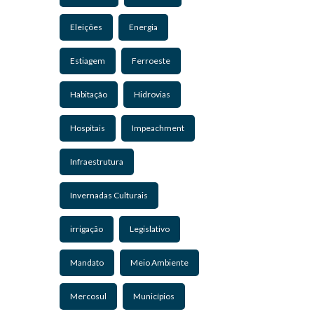
Eleições
Energia
Estiagem
Ferroeste
Habitação
Hidrovias
Hospitais
Impeachment
Infraestrutura
Invernadas Culturais
irrigação
Legislativo
Mandato
Meio Ambiente
Mercosul
Municípios