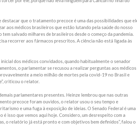
orcer por ele, porque não leva ninguém para Cancún no final do
 destacar que o tratamento precoce é uma das possibilidades que el
zar aos médicos brasileiros que estão lutando pela saúde do nosso
tem salvado milhares de brasileiros desde o começo da pandemia.
isa recorrer aos fármacos prescritos. A ciência não está ligada às
inicial dos médicos convidados, quando habitualmente o senador
amentos, o parlamentar se recusou a realizar perguntas aos médicos
provavelmente a meio milhão de mortes pela covid-19 no Brasil e
, criticou o relator.
demais parlamentares presentes. Heinze lembrou que nas outras
amento precoce foram ouvidos, o relator usou o seu tempo e
ritarismo e uma fuga à exposição de ideias. O Senado Federal é uma
ão é isso que vemos aqui hoje. Considero, um desrespeito com a
s, o relatório já está pronto e com objetivos bem definidos”, falou o