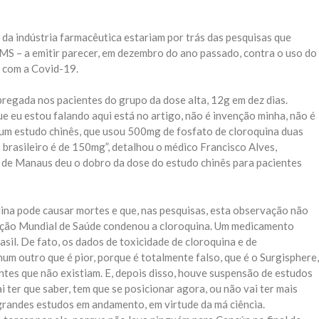
 da indústria farmacêutica estariam por trás das pesquisas que
S – a emitir parecer, em dezembro do ano passado, contra o uso do
 com a Covid-19.
egada nos pacientes do grupo da dose alta, 12g em dez dias.
e eu estou falando aqui está no artigo, não é invenção minha, não é
 num estudo chinês, que usou 500mg de fosfato de cloroquina duas
o brasileiro é de 150mg”, detalhou o médico Francisco Alves,
o de Manaus deu o dobro da dose do estudo chinês para pacientes
na pode causar mortes e que, nas pesquisas, esta observação não
ização Mundial de Saúde condenou a cloroquina. Um medicamento
il. De fato, os dados de toxicidade de cloroquina e de
um outro que é pior, porque é totalmente falso, que é o Surgisphere,
entes que não existiam. E, depois disso, houve suspensão de estudos
i ter que saber, tem que se posicionar agora, ou não vai ter mais
grandes estudos em andamento, em virtude da má ciência.