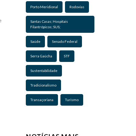
Porto Meridional
Rodovias
e
Santas Casas; Hospitais
Filantrópicos; SUS;
Saúde
Senado Federal
Serra Gaúcha
STF
Sustentabilidade
Tradicionalismo
Transaçoriana
Turismo