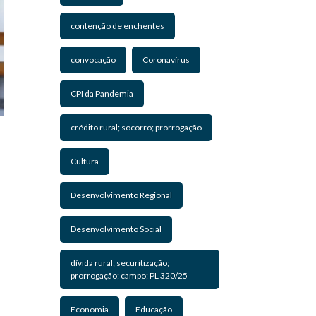
contenção de enchentes
convocação
Coronavírus
CPI da Pandemia
crédito rural; socorro; prorrogação
Cultura
Desenvolvimento Regional
Desenvolvimento Social
dívida rural; securitização;
prorrogação; campo; PL 320/25
Economia
Educação