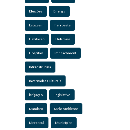
Eleições
Energia
Estiagem
Ferroeste
Habitação
Hidrovias
Hospitais
Impeachment
Infraestrutura
Invernadas Culturais
irrigação
Legislativo
Mandato
Meio Ambiente
Mercosul
Municípios