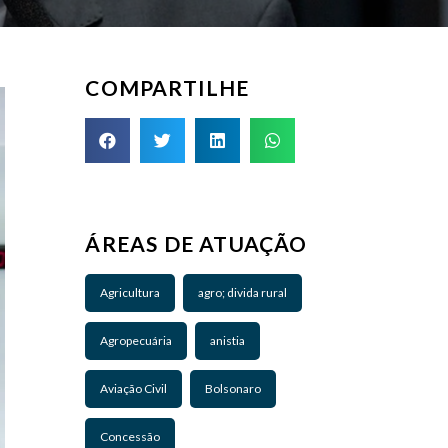
COMPARTILHE
ÁREAS DE ATUAÇÃO
Agricultura
agro; divida rural
Agropecuária
anistia
Aviação Civil
Bolsonaro
Concessão