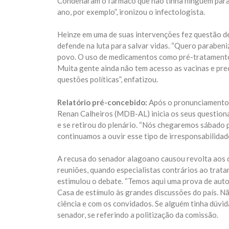
Condenaram o fármaco que não tinha ninguém para t
ano, por exemplo”, ironizou o infectologista.
Heinze em uma de suas intervenções fez questão de
defende na luta para salvar vidas. “Quero parabeni
povo. O uso de medicamentos como pré-tratamento 
Muita gente ainda não tem acesso as vacinas e prec
questões políticas”, enfatizou.
Relatório pré-concebido:
Após o pronunciamento 
Renan Calheiros (MDB-AL) inicia os seus question
e se retirou do plenário. “Nós chegaremos sábado 
continuamos a ouvir esse tipo de irresponsabilidade”
A recusa do senador alagoano causou revolta aos 
reuniões, quando especialistas contrários ao trat
estimulou o debate. “Temos aqui uma prova de auto
Casa de estímulo às grandes discussões do país. N
ciência e com os convidados. Se alguém tinha dúvida
senador, se referindo a politização da comissão.