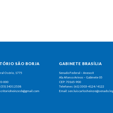
ITÓRIO SÃO BORJA
GABINETE BRASÍLIA
ral Osório, 1775
Senado Federal – Anexo II
Ala Afonso Arinos – Gabinete 05
70-000
CEP: 70165-900
 (55) 3431 2538
Telefones: (61) 3303-4124 / 4122
escritorioheinzesb@gmail.com
Email: sen.luiscarlosheinze@senado.leg