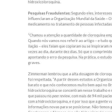
hidroxicoloroquina.
Pesquisas Fraudulentas:
Segundo eles, interesses
influenciaram a Organização Mundial da Saúde – OM
medicamento no tratamento de pessoas infectadas
“Chamou a atenção a quantidade de cloroquina empr
Quando nós vamos nos referir ao artigo – e tudo qu
ilação – eles falam que copiaram ou se inspiraram
vezes ao dia, durante dez dias. Só que o comprimid
apontando o erro da pesquisa. Na prática, o estud
graves.
Zimmerman lembrou que a alta dosagem de cloroqui
foi respeitada. “A partir desses estudos a Organ
barato e que nós conhecemos muito bem aqui no Bras
hidroxicloroquina se concentram nesse trabalho e n
que passou no
peer review
, com mais de 94 mil paci
com a hidroxicloroquina, e é por isso que a gente va
informações novas para se posicionar. Não temos 