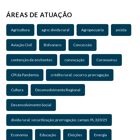
ÁREAS DE ATUAÇÃO
Agricultura
agro; divida rural
Agropecuária
anistia
Aviação Civil
Bolsonaro
Concessão
contenção de enchentes
convocação
Coronavírus
CPI da Pandemia
crédito rural; socorro; prorrogação
Cultura
Desenvolvimento Regional
Desenvolvimento Social
dívida rural; securitização; prorrogação; campo; PL 320/25
Economia
Educação
Eleições
Energia