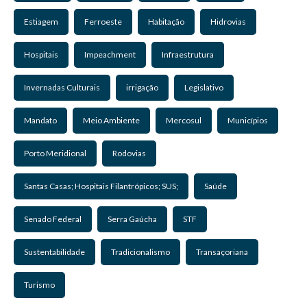
Estiagem
Ferroeste
Habitação
Hidrovias
Hospitais
Impeachment
Infraestrutura
Invernadas Culturais
irrigação
Legislativo
Mandato
Meio Ambiente
Mercosul
Municípios
Porto Meridional
Rodovias
Santas Casas; Hospitais Filantrópicos; SUS;
Saúde
Senado Federal
Serra Gaúcha
STF
Sustentabilidade
Tradicionalismo
Transaçoriana
Turismo