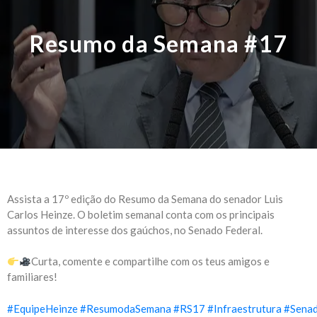
Resumo da Semana #17
Assista a 17º edição do Resumo da Semana do senador Luis
Carlos Heinze. O boletim semanal conta com os principais
assuntos de interesse dos gaúchos, no Senado Federal.
Curta, comente e compartilhe com os teus amigos e
familiares!
#
EquipeHeinze
#
ResumodaSemana
#
RS17
#
Infraestrutura
#
Sena