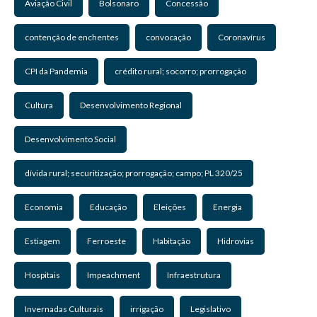
Aviação Civil
Bolsonaro
Concessão
contenção de enchentes
convocação
Coronavírus
CPI da Pandemia
crédito rural; socorro; prorrogação
Cultura
Desenvolvimento Regional
Desenvolvimento Social
dívida rural; securitização; prorrogação; campo; PL 320/25
Economia
Educação
Eleições
Energia
Estiagem
Ferroeste
Habitação
Hidrovias
Hospitais
Impeachment
Infraestrutura
Invernadas Culturais
irrigação
Legislativo