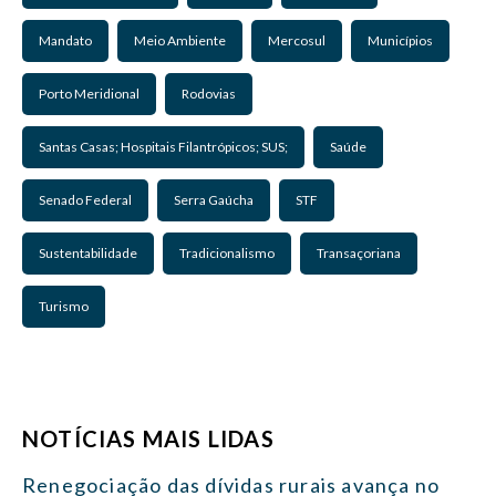
Mandato
Meio Ambiente
Mercosul
Municípios
Porto Meridional
Rodovias
Santas Casas; Hospitais Filantrópicos; SUS;
Saúde
Senado Federal
Serra Gaúcha
STF
Sustentabilidade
Tradicionalismo
Transaçoriana
Turismo
NOTÍCIAS MAIS LIDAS
Renegociação das dívidas rurais avança no