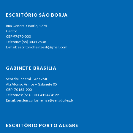
ESCRITÓRIO SÃO BORJA
Rua General Osório, 1775
Centro
CEP 97670-000
Telefone: (55) 3431 2538
E-mail: escritorioheinzesb@gmail.com
GABINETE BRASÍLIA
Senado Federal – Anexo II
Ala Afonso Arinos – Gabinete 05
CEP: 70165-900
Telefones: (61) 3303-4124 / 4122
Email: sen.luiscarlosheinze@senado.leg.br
ESCRITÓRIO PORTO ALEGRE