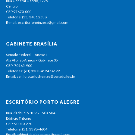
Rua General Osório, 1775
Centro
CEP 97670-000
Telefone: (55) 3431 2538
E-mail: escritorioheinzesb@gmail.com
GABINETE BRASÍLIA
Senado Federal – Anexo II
Ala Afonso Arinos – Gabinete 05
CEP: 70165-900
Telefones: (61) 3303-4124 / 4122
Email: sen.luiscarlosheinze@senado.leg.br
ESCRITÓRIO PORTO ALEGRE
Rua Riachuelo, 1098 – Sala 504.
Edifício Tribuno
CEP: 90010-270
Telefone: (51) 3398-4604
Email: gabineteheinzepoars@gmail.com