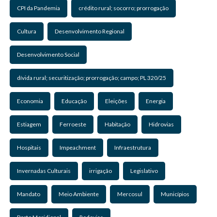
CPI da Pandemia
crédito rural; socorro; prorrogação
Cultura
Desenvolvimento Regional
Desenvolvimento Social
dívida rural; securitização; prorrogação; campo; PL 320/25
Economia
Educação
Eleições
Energia
Estiagem
Ferroeste
Habitação
Hidrovias
Hospitais
Impeachment
Infraestrutura
Invernadas Culturais
irrigação
Legislativo
Mandato
Meio Ambiente
Mercosul
Municípios