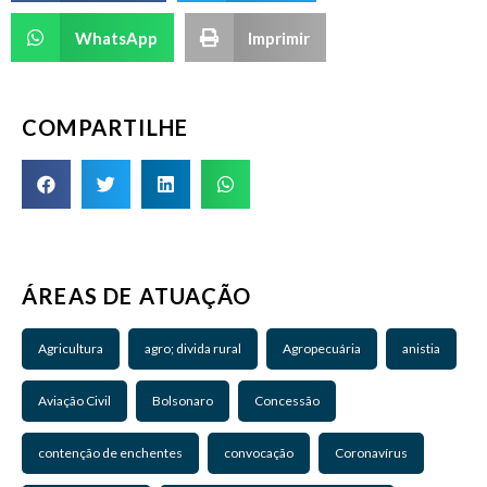
WhatsApp
Imprimir
COMPARTILHE
ÁREAS DE ATUAÇÃO
Agricultura
agro; divida rural
Agropecuária
anistia
Aviação Civil
Bolsonaro
Concessão
contenção de enchentes
convocação
Coronavírus