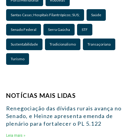
Porto Meridional
Rodovias
Santas Casas; Hospitais Filantrópicos; SUS;
Saúde
Senado Federal
Serra Gaúcha
STF
Sustentabilidade
Tradicionalismo
Transaçoriana
Turismo
NOTÍCIAS MAIS LIDAS
Renegociação das dívidas rurais avança no
Senado, e Heinze apresenta emenda de
plenário para fortalecer o PL 5.122
Leia mais »