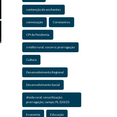
contenção de enchentes
convocação
Coronavírus
CPI da Pandemia
crédito rural; socorro; prorrogação
Cultura
Desenvolvimento Regional
Desenvolvimento Social
dívida rural; securitização;
prorrogação; campo; PL 320/25
o
Economia
Educação