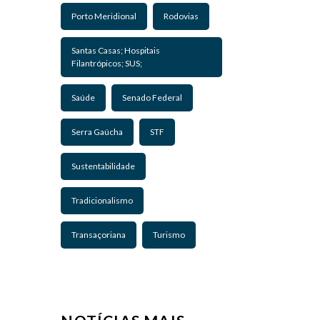
Porto Meridional
Rodovias
Santas Casas; Hospitais
Filantrópicos; SUS;
Saúde
Senado Federal
Serra Gaúcha
STF
Sustentabilidade
Tradicionalismo
Transaçoriana
Turismo