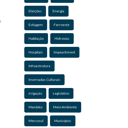
Eleições
Energia
u
Estiagem
Ferroeste
Habitação
Hidrovias
s
Hospitais
Impeachment
Infraestrutura
Invernadas Culturais
irrigação
Legislativo
Mandato
Meio Ambiente
Mercosul
Municípios