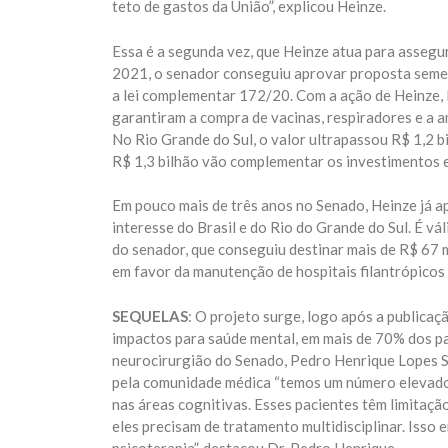
teto de gastos da União”, explicou Heinze.
Essa é a segunda vez, que Heinze atua para assegu
2021, o senador conseguiu aprovar proposta seme
a lei complementar 172/20. Com a ação de Heinze, R
garantiram a compra de vacinas, respiradores e a am
No Rio Grande do Sul, o valor ultrapassou R$ 1,2 b
R$ 1,3 bilhão vão complementar os investimentos 
Em pouco mais de três anos no Senado, Heinze já a
interesse do Brasil e do Rio do Grande do Sul. É vá
do senador, que conseguiu destinar mais de R$ 67 
em favor da manutenção de hospitais filantrópicos
SEQUELAS
: O projeto surge, logo após a publica
impactos para saúde mental, em mais de 70% dos pa
neurocirurgião do Senado, Pedro Henrique Lopes S
pela comunidade médica “temos um número elevado
nas áreas cognitivas. Esses pacientes têm limitaçã
eles precisam de tratamento multidisciplinar. Isso 
psicoterapia”, destacou Dr. Pedro Henrique.