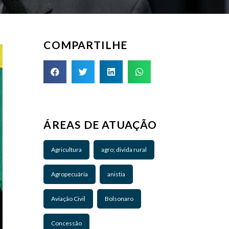
COMPARTILHE
ÁREAS DE ATUAÇÃO
Agricultura
agro; divida rural
Agropecuária
anistia
Aviação Civil
Bolsonaro
Concessão