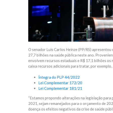
O senador Luis Carlos Heinze (PP/RS) apresentou o
27,7 bilhões na saúde pública neste ano. Provenie
envolvem recursos estaduais e R$ 17,1 bilhões os m
caixa recursos adicionais para tratar, por exemplo
Íntegra do PLP 44/2022
Lei Complementar 172/20
Lei Complementar 181/21
“Estamos propondo alterações na legislação para p
2021, sejam remanejados para o orçamento de 2022 
doença os efeitos negativos da crise de saúde públ