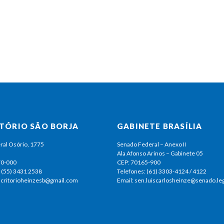
ITÓRIO SÃO BORJA
GABINETE BRASÍLIA
ral Osório, 1775
Senado Federal – Anexo II
Ala Afonso Arinos – Gabinete 05
70-000
CEP: 70165-900
 (55) 3431 2538
Telefones: (61) 3303-4124 / 4122
escritorioheinzesb@gmail.com
Email: sen.luiscarlosheinze@senado.leg