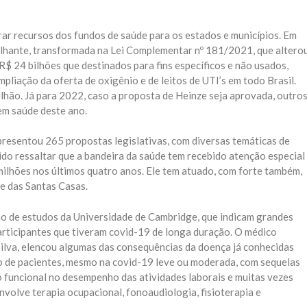
rar recursos dos fundos de saúde para os estados e municípios. Em
lhante, transformada na Lei Complementar nº 181/2021, que altero
$ 24 bilhões que destinados para fins específicos e não usados,
pliação da oferta de oxigênio e de leitos de UTI’s em todo Brasil.
ilhão. Já para 2022, caso a proposta de Heinze seja aprovada, outro
em saúde deste ano.
presentou 265 propostas legislativas, com diversas temáticas de
lido ressaltar que a bandeira da saúde tem recebido atenção especial
milhões nos últimos quatro anos. Ele tem atuado, com forte também,
 e das Santas Casas.
ção de estudos da Universidade de Cambridge, que indicam grandes
rticipantes que tiveram covid-19 de longa duração. O médico
ilva, elencou algumas das consequências da doença já conhecidas
 de pacientes, mesmo na covid-19 leve ou moderada, com sequelas
o funcional no desempenho das atividades laborais e muitas vezes
envolve terapia ocupacional, fonoaudiologia, fisioterapia e