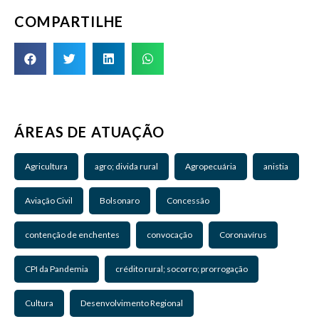
COMPARTILHE
ÁREAS DE ATUAÇÃO
Agricultura
agro; divida rural
Agropecuária
anistia
Aviação Civil
Bolsonaro
Concessão
contenção de enchentes
convocação
Coronavírus
CPI da Pandemia
crédito rural; socorro; prorrogação
Cultura
Desenvolvimento Regional