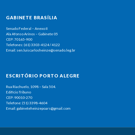
GABINETE BRASÍLIA
Senado Federal – Anexo II
Ala Afonso Arinos – Gabinete 05
CEP: 70165-900
Telefones: (61) 3303-4124 / 4122
Email: sen.luiscarlosheinze@senado.leg.br
ESCRITÓRIO PORTO ALEGRE
Rua Riachuelo, 1098 – Sala 504.
Edifício Tribuno
CEP: 90010-270
Telefone: (51) 3398-4604
Email: gabineteheinzepoars@gmail.com