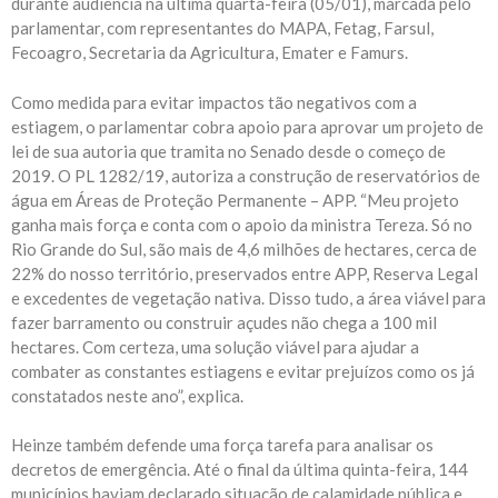
durante audiência na última quarta-feira (05/01), marcada pelo
parlamentar, com representantes do MAPA, Fetag, Farsul,
Fecoagro, Secretaria da Agricultura, Emater e Famurs.
Como medida para evitar impactos tão negativos com a
estiagem, o parlamentar cobra apoio para aprovar um projeto de
lei de sua autoria que tramita no Senado desde o começo de
2019. O PL 1282/19, autoriza a construção de reservatórios de
água em Áreas de Proteção Permanente – APP. “Meu projeto
ganha mais força e conta com o apoio da ministra Tereza. Só no
Rio Grande do Sul, são mais de 4,6 milhões de hectares, cerca de
22% do nosso território, preservados entre APP, Reserva Legal
e excedentes de vegetação nativa. Disso tudo, a área viável para
fazer barramento ou construir açudes não chega a 100 mil
hectares. Com certeza, uma solução viável para ajudar a
combater as constantes estiagens e evitar prejuízos como os já
constatados neste ano”, explica.
Heinze também defende uma força tarefa para analisar os
decretos de emergência. Até o final da última quinta-feira, 144
municípios haviam declarado situação de calamidade pública e