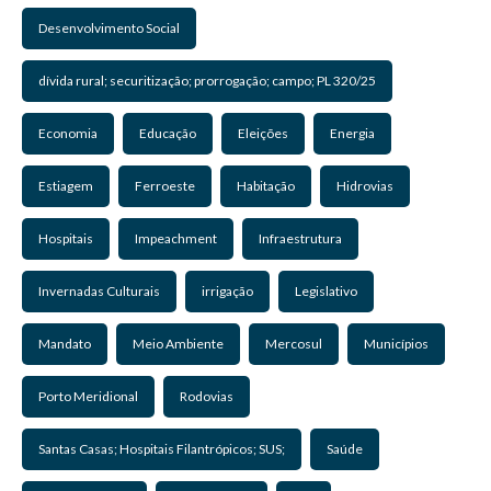
Desenvolvimento Social
dívida rural; securitização; prorrogação; campo; PL 320/25
Economia
Educação
Eleições
Energia
Estiagem
Ferroeste
Habitação
Hidrovias
Hospitais
Impeachment
Infraestrutura
Invernadas Culturais
irrigação
Legislativo
Mandato
Meio Ambiente
Mercosul
Municípios
Porto Meridional
Rodovias
Santas Casas; Hospitais Filantrópicos; SUS;
Saúde